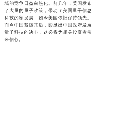
域的竞争日益白热化。前几年，美国发布
了大量的量子政策，带动了美国量子信息
科技的额发展，如今美国依旧保持领先。
而今中国紧随其后，彰显出中国政府发展
量子科技的决心，这必将为相关投资者带
来信心。
八大观点
一、量子处理器不断涌现出新结构、新工
艺
量子处理器是量子计算机的核心，其性能
在很大程度上决定了量子计算系统的计算
能力和应用前景。当前，传统的量子比特
结构虽然在实验室环境中取得了重大进
展，但仍然面临诸多技术瓶颈，例如退相
干、噪声干扰、可扩展性不足等问题。因
此，探索新结构和新工艺成为推动量子计
算处理器发展的关键。