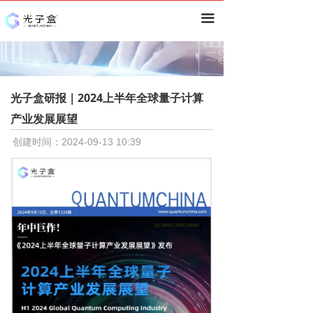
首页
끀
资讯
深度
光子盒研报｜2024上半年全球量子计算
技术分析
ꀂ
产业发展展望
行业分析
ꀂ
创建时间：
2024-09-13
10:39
研究报告
量子计算
ꀂ
量子通信&安全
ꀂ
量子精密测量
ꀂ
其他
ꀂ