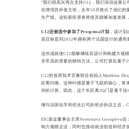
"我们很高兴再次支持C12，我们深信这家公
在增强其价值主张，去年10月推出了他们的
生产线。这轮新投资者将使其能够加速发展，"Bpifr
C12还被选中参加了Proqcima计划
，该计划
其目标是到2032年拥有两个法国设计的通
这些成就使C12能够继续其设计和构建大规
非常高的质量的独特方法，公司打算在量子
C12的首席技术官兼联合创始人Matthieu D
距离纠缠。这种纠缠是量子飞跃的核心，将
间的计算。因此，这个长距离2Q门是量子技
继与法国化学和优化公司的初步协议之后，C
EIC基金董事会主席Svetoslava Geor
响力规模企业，同时也推动就业创造和经济发