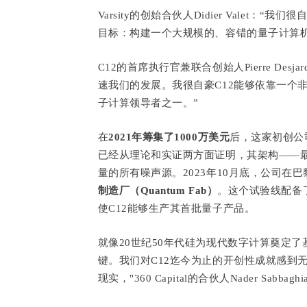
Varsity的创始合伙人Didier Valet：“
目标：构建一个大规模的、容错的量子计算
C12的首席执行官兼联合创始人Pierre De
速我们的发展。我很自豪C12能够依靠一个
子计算领导者之一。”
在
2021年筹集了1000万美元
后，这家初创公
已经从理论和实证两方面证明，其架构——
量的所有噪声源。2023年10月底，公司在
制造厂（Quantum Fab）
。这个试验线配备
使C12能够生产其首批量子产品。
就像20世纪50年代硅为现代数字计算奠定
键。我们对C12迄今为止的开创性成就感到
现实，"360 Capital的合伙人Nader Sabbagh