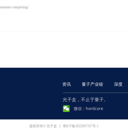
-quantum-computing/
资讯
量子产业链
深度
光子盒，不止于量子。
微信：hordcore
蜀ICP备2022007167号-1
版权所有© 光子盒