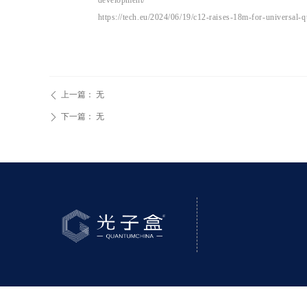
development/
https://tech.eu/2024/06/19/c12-raises-18m-for-universal
上一篇：
无
ꄴ
下一篇：
无
ꄲ