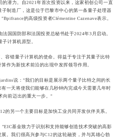
司的潜力。自2021年首次投资以来，这家初创公司一直
量子制造厂，这是位于巴黎市中心的第一条量子处理器
ance的高级投资者Clémentine Cazenave表示。
由法国国防部和法国投资总秘书处于2024年3月启动。
用量子计算机原型。
模、容错量子计算机的使命。得益于专注于其量子比特
计算作为新技术前沿的出现中发挥领导作用。
esjardins说："我们的目标是展示两个量子比特之间的长
来有一天将使我们能够在几秒钟内完成今天需要几年时
术向前迈出的重大一步。"
12的另一个主要目标是加快工业共同开发伙伴关系。
gieva说："EIC基金致力于识别和支持能够创造技术突破的高影
展。我们很高兴参与C12的这轮融资，并与其雄心勃