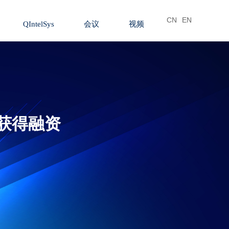
CN
EN
QIntelSys
会议
视频
 获得融资