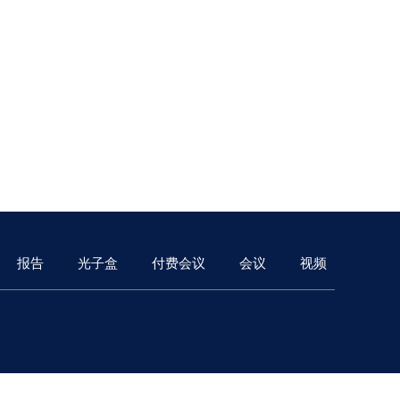
报告
光子盒
付费会议
会议
视频