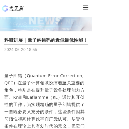
首页
끀
资讯
深度
科研进展 | 量子纠错码的近似最优性能！
技术分析
ꀂ
2024-06-20
18:55
行业分析
ꀂ
研究报告
量子纠错（Quantum Error Correction,
QEC）在量子计算领域扮演着至关重要的
量子计算
ꀂ
角色，特别是在提升量子设备处理能力方
面。Knill和Laflamme（KL）通过其开创
量子通信&安全
ꀂ
性的工作，为实现精确的量子纠错提供了
量子精密测量
ꀂ
一套既必要又充分的条件，这些条件因其
简洁性和高计算效率而广受认可。尽管KL
其他
ꀂ
条件在理论上具有划时代的意义，但它们