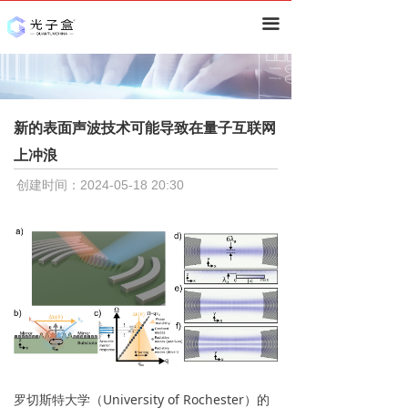
首页
끀
资讯
深度
新的表面声波技术可能导致在量子互联网
技术分析
ꀂ
上冲浪
行业分析
ꀂ
创建时间：
2024-05-18
20:30
研究报告
量子计算
ꀂ
量子通信&安全
ꀂ
量子精密测量
ꀂ
其他
ꀂ
罗切斯特大学（University of Rochester）的